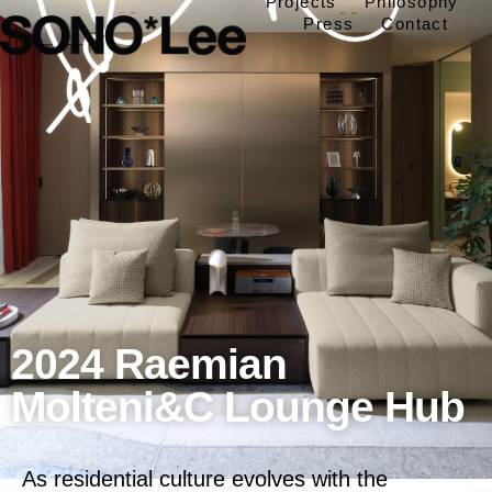
Projects
Philosophy
Press
Contact
2024 Raemian
Molteni&C Lounge Hub
As residential culture evolves with the