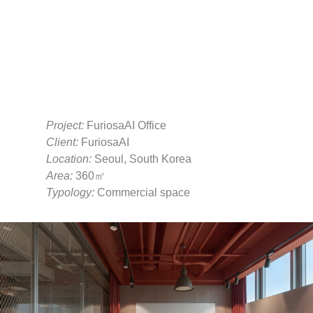
Project:
​FuriosaAI Office
Client:
​
FuriosaAI
Location:
Seoul, South Korea
Area:
360㎡
Typology:
Commercial space