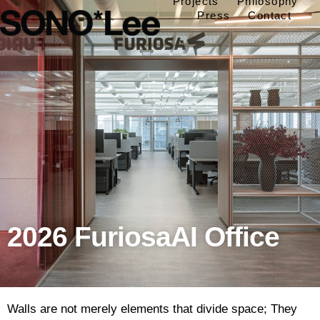
Projects
Philosophy
Press
Contact
2026 FuriosaAI Office
Walls are not merely elements that divide space; They