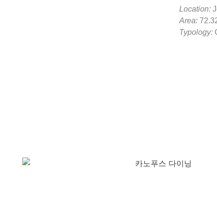
Location:
J
Area:
72.3
Typology:
C